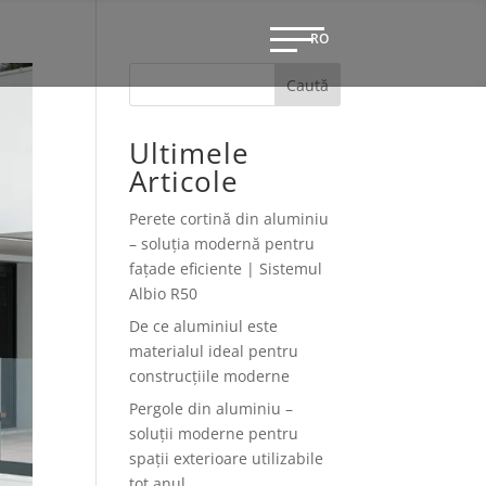
RO
Caută
EN
Ultimele
Articole
Perete cortină din aluminiu
– soluția modernă pentru
fațade eficiente | Sistemul
Albio R50
De ce aluminiul este
materialul ideal pentru
construcțiile moderne
Pergole din aluminiu –
soluții moderne pentru
spații exterioare utilizabile
tot anul