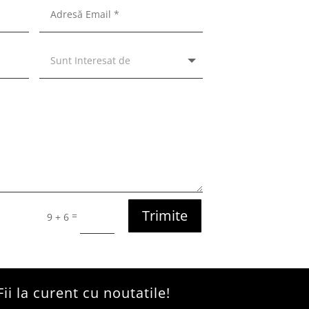
Trimite
=
9 + 6
Fii la curent cu noutatile!