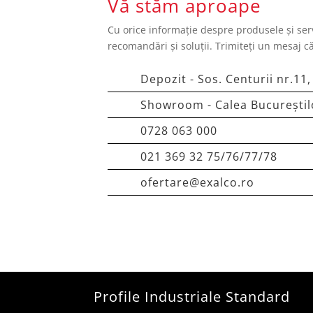
Vă stăm aproape
Cu orice informație despre produsele și serv
recomandări și soluții. Trimiteți un mesaj c
Depozit - Sos. Centurii nr.11,
Showroom - Calea Bucureștilo
0728 063 000
021 369 32 75/76/77/78
ofertare@exalco.ro
Profile Industriale Standard