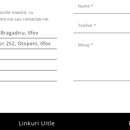
iciile noastre, cu
ătre noi sau contactați-ne.
 Bragadiru, Ilfov
r 252, Otopeni, Ilfov
Linkuri Uitle