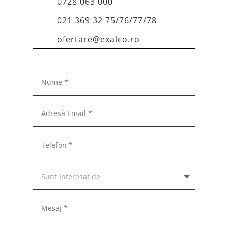
0728 063 000
021 369 32 75/76/77/78
ofertare@exalco.ro